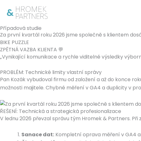
Přeskočit
na
obsah
Případová studie
Za první kvartál roku 2026 jsme společně s klientem dosáh
BIKE PUZZLE
ZPĚTNÁ VAZBA KLIENTA 💬
„Vynikající komunikace a rychle viditelné výsledky výbor
PROBLÉM: Technické limity vlastní správy
Pan Kozák vybudoval firmu od založení a až do konce r
možnosti majitele. Chybné měření v GA4 a duplicity v pr
ŘEŠENÍ: Technická a strategická profesionalizace
V lednu 2026 převzal správu tým Hromek & Partners. Při
Sanace dat:
Kompletní oprava měření v GA4 a