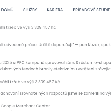
DOMŮ
SLUŽBY
KARIÉRA
PŘÍPADOVÉ STUDIE
li tržeb ve výši 3 309 457 Kč
ně odvedené práce. Určitě doporučuji.” — pan Kozák, spolu
oku 2025 si PPC kampaně spravoval sám. S růstem e-shop
oduktových feedech bránily efektivnímu vytěžení stávajíc
 zachování srovnatelných rozpočtů jsme se zaměřili na v
 Google Merchant Center.