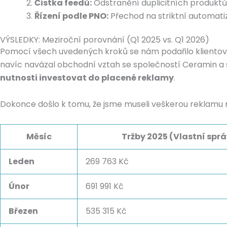
Čistka feedů:
Odstranění duplicitních produktů,
Řízení podle PNO:
Přechod na striktní automati
VÝSLEDKY: Meziroční porovnání (Q1 2025 vs. Q1 2026)
Pomocí všech uvedených kroků se nám podařilo klientovi 
navíc navázal obchodní vztah se společností Ceramin a st
nutnosti investovat do placené reklamy
.
Dokonce došlo k tomu, že jsme museli veškerou reklamu n
Měsíc
Tržby 2025 (Vlastní spr
Leden
269 763 Kč
Únor
691 991 Kč
Březen
535 315 Kč