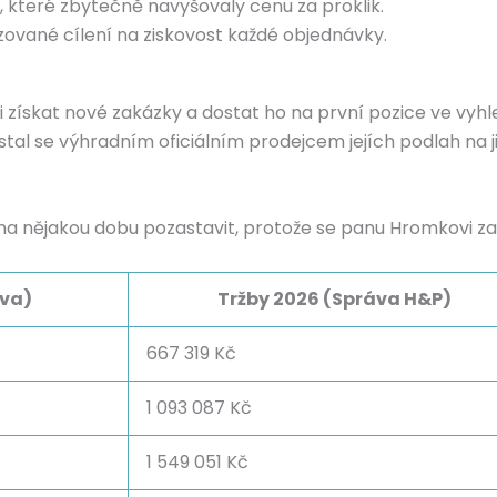
 které zbytečně navyšovaly cenu za proklik.
zované cílení na ziskovost každé objednávky.
získat nové zakázky a dostat ho na první pozice ve vyhl
al se výhradním oficiálním prodejcem jejích podlah na ji
a nějakou dobu pozastavit, protože se panu Hromkovi zap
áva)
Tržby 2026 (Správa H&P)
667 319 Kč
1 093 087 Kč
1 549 051 Kč