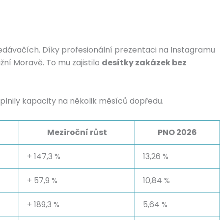
edávačích. Díky profesionální prezentaci na Instagramu
žní Moravě. To mu zajistilo
desítky zakázek bez
lnily kapacity na několik měsíců dopředu.
Meziroční růst
PNO 2026
+ 147,3 %
13,26 %
+ 57,9 %
10,84 %
+ 189,3 %
5,64 %