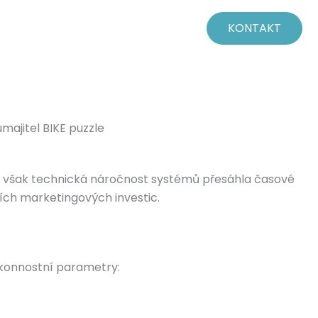
KONTAKT
majitel BIKE puzzle
u však technická náročnost systémů přesáhla časové
ích marketingových investic.
ýkonnostní parametry: